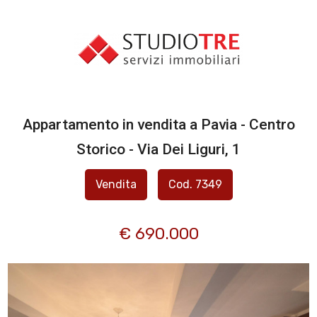
Codice
IMMOBILI
CANTIERI
Contratto
Appartamento in vendita a Pavia - Centro
CHI SIAMO
Qualsiasi
Storico - Via Dei Liguri, 1
SERVIZI
Vendita
Cod. 7349
Vendita
VALUTA
Affitto
€ 690.000
IL
TUO
Scegli
IMMOBILE
dove