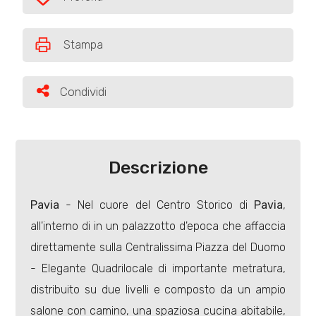
Preferiti: Cod. 7349
Commerciali
Stampa
Prezzo
Condividi
Condividi
Descrizione
Pavia
- Nel cuore del Centro Storico di
Pavia
,
Totale
all'interno di in un palazzotto d'epoca che affaccia
mq
direttamente sulla Centralissima Piazza del Duomo
- Elegante Quadrilocale di importante metratura,
distribuito su due livelli e composto da un ampio
salone con camino, una spaziosa cucina abitabile,