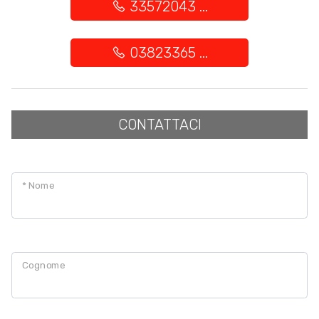
33572043 ...
03823365 ...
CONTATTACI
* Nome
Cognome