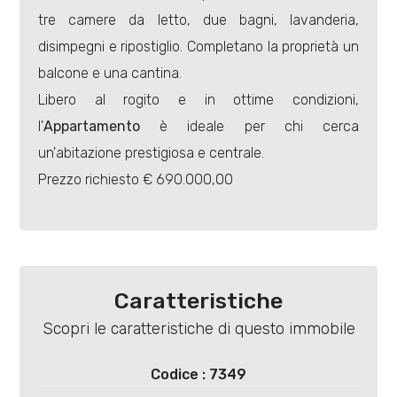
tre camere da letto, due bagni, lavanderia,
disimpegni e ripostiglio. Completano la proprietà un
Locali
balcone e una cantina.
minimi
Libero al rogito e in ottime condizioni,
l'
Appartamento
è ideale per chi cerca
Qualsiasi
un'abitazione prestigiosa e centrale.
Prezzo richiesto € 690.000,00
1
2
Caratteristiche
3
Scopri le caratteristiche di questo immobile
4
Codice : 7349