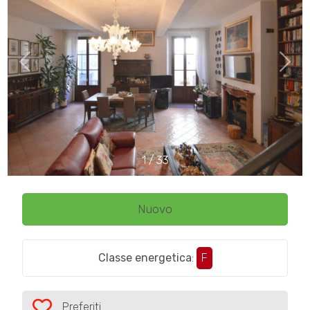
cercare
CONTATTI
Provincia
Comune
1
/
33
Tipologia
-
Nuovo
multiscelta
Classe energetica
:
F
Qualsiasi
Residenziali
Preferiti