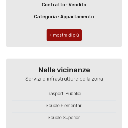
5
Contratto : Vendita
Categoria : Appartamento
5+
Indirizzo : Via Dei Liguri, 1
Bagni
CAP : 27100
minimi
Comune : Pavia
Qualsiasi
Zona : Centro Storico
Nelle vicinanze
Totale mq : 245 mq
1
Servizi e infrastrutture della zona
Camere : 3
Trasporti Pubblici
2
Bagni : 2
Scuole Elementari
3
Locali : 4
Scuole Superiori
Stato conservazione : Buono