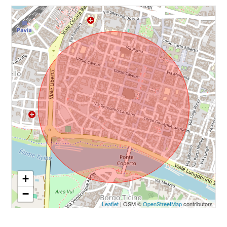
Balcone/Terrazzo
Ascensore
Arredato
Nuova costruzione
Lusso
+
−
Leaflet
| OSM ©
OpenStreetMap
contributors