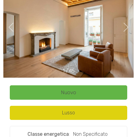
cercare
CONTATTI
Provincia
Comune
1
/
45
Tipologia
-
Nuovo
multiscelta
Lusso
Qualsiasi
Classe energetica
:
Non Specificato
Residenziali