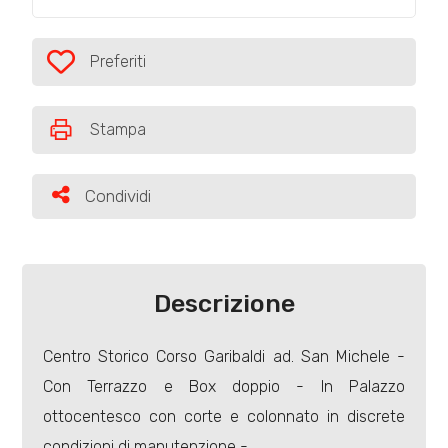
Commerciali
Preferiti
Preferiti: Cod. 7341
Prezzo
Stampa
Condividi
Condividi
Descrizione
Totale
mq
Centro Storico Corso Garibaldi ad. San Michele -
Con Terrazzo e Box doppio - In Palazzo
ottocentesco con corte e colonnato in discrete
condizioni di manutenzione -