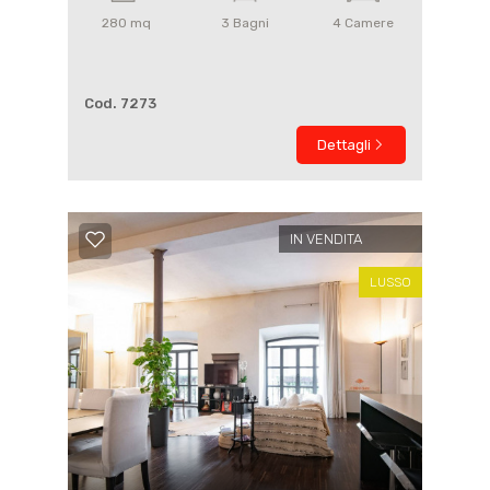
280
mq
3
Bagni
4
Camere
Cod. 7273
Dettagli
IN VENDITA
LUSSO