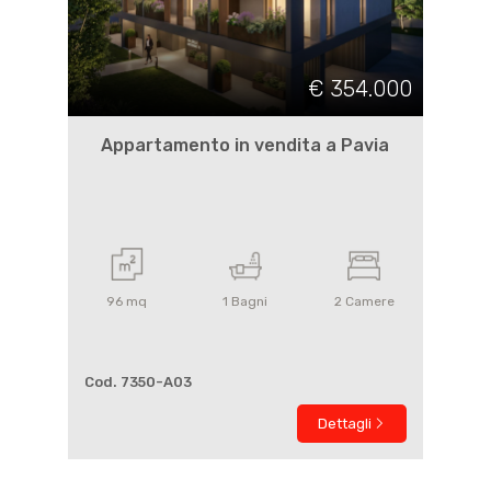
€ 354.000
Appartamento in vendita a Pavia
96
mq
1
Bagni
2
Camere
Cod. 7350-A03
Dettagli