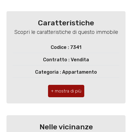
5
5+
Caratteristiche
Scopri le caratteristiche di questo immobile
Bagni
minimi
Codice : 7341
Contratto : Vendita
Qualsiasi
Categoria : Appartamento
1
Indirizzo : Via Pedotti, 9
CAP : 27100
2
Comune : Pavia
3
Zona : Centro Storico
Nelle vicinanze