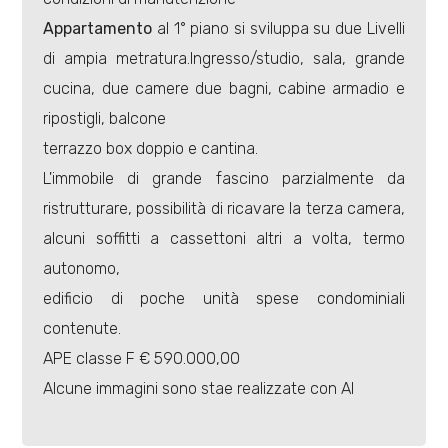
Appartamento
al 1° piano si sviluppa su due Livelli
di ampia metratura.Ingresso/studio, sala, grande
Locali
cucina, due camere due bagni, cabine armadio e
minimi
ripostigli, balcone
terrazzo box doppio e cantina.
Qualsiasi
L'immobile di grande fascino parzialmente da
ristrutturare, possibilità di ricavare la terza camera,
1
alcuni soffitti a cassettoni altri a volta, termo
autonomo,
2
edificio di poche unità spese condominiali
contenute.
3
APE classe F € 590.000,00
Alcune immagini sono stae realizzate con AI
4