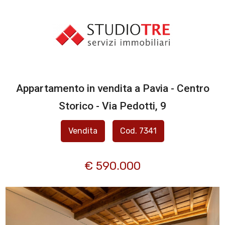
Codice
IMMOBILI
CANTIERI
Contratto
Appartamento in vendita a Pavia - Centro
CHI SIAMO
Qualsiasi
Storico - Via Pedotti, 9
SERVIZI
Vendita
Cod. 7341
Vendita
VALUTA
Affitto
€ 590.000
IL
TUO
Scegli
IMMOBILE
dove