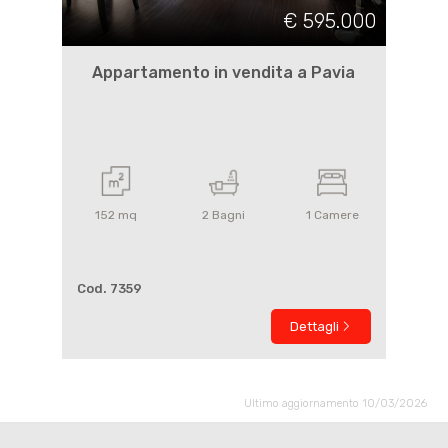
€ 595.000
Appartamento in vendita a Pavia
152
mq
2
Bagni
1
Camere
Cod. 7359
Dettagli
Ultimo aggiornamento 10/03/2026