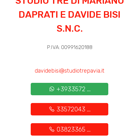
STUDIO TRE DI MARIANO
Parquet
DAPRATI E DAVIDE BISI
Balcone/Terrazzo
Impianto Telefonico
S.N.C.
Ascensore
Infissi in legno
P.IVA: 00991620188
Persiane
Arredato
Nuova costruzione
davidebisi@studiotrepavia.it
Lusso
+3933572 ...
33572043 ...
03823365 ...