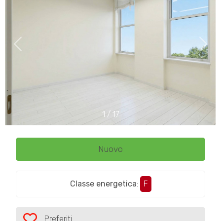
cercare
CONTATTI
Provincia
Comune
1
/
17
Tipologia
-
Nuovo
multiscelta
Classe energetica
:
F
Qualsiasi
Residenziali
Preferiti