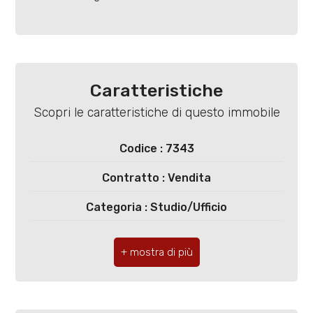
Locali
minimi
Caratteristiche
Scopri le caratteristiche di questo immobile
Qualsiasi
Codice : 7343
1
Contratto : Vendita
2
Categoria : Studio/Ufficio
3
Indirizzo : Via Malaspina, 6
CAP : 27100
4
Comune : Pavia