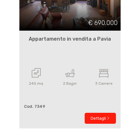
€ 690.000
Appartamento in vendita a Pavia
245
mq
2
Bagni
3
Camere
Cod. 7349
Dettagli