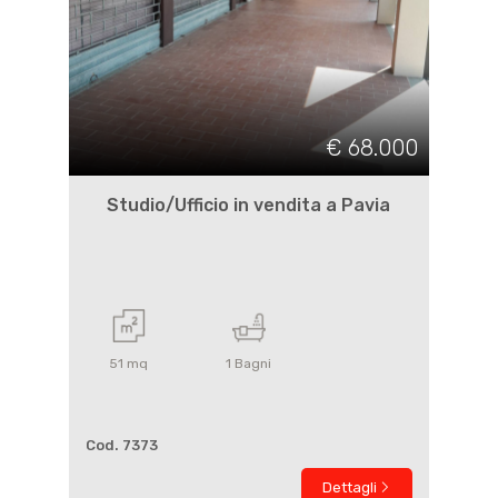
€ 68.000
Studio/Ufficio in vendita a Pavia
51
mq
1
Bagni
Cod. 7373
Dettagli