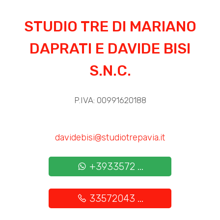
STUDIO TRE DI MARIANO
4
DAPRATI E DAVIDE BISI
5
S.N.C.
5+
P.IVA: 00991620188
Altre
opzioni
davidebisi@studiotrepavia.it
-
multiscelta
+3933572 ...
Giardino
33572043 ...
Posto auto/Box