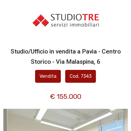
Codice
IMMOBILI
CANTIERI
Contratto
Studio/Ufficio in vendita a Pavia - Centro
CHI SIAMO
Qualsiasi
Storico - Via Malaspina, 6
SERVIZI
Vendita
Cod. 7343
Vendita
VALUTA
Affitto
€ 155.000
IL
TUO
Scegli
IMMOBILE
dove