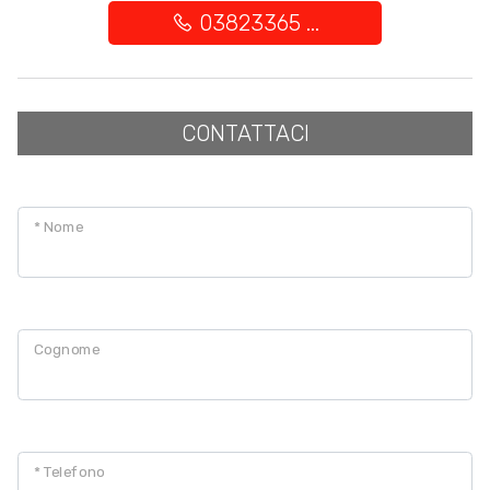
03823365 ...
Balcone/Terrazzo
Ascensore
CONTATTACI
Arredato
* Nome
Nuova costruzione
Lusso
Cognome
* Telefono