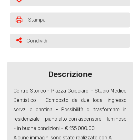
Preferiti: Cod. 7343
Commerciali
Stampa
Prezzo
Condividi
Condividi
Descrizione
Centro Storico - Piazza Guicciardi - Studio Medico
Totale
Dentistico - Composto da due locali ingresso
mq
servzi e cantina - Possibilità di trasformare in
residenziale - piano alto con ascensore - luminoso
- in buone condizioni - € 155.000,00
Alcune immagini sono state realizzate con AI